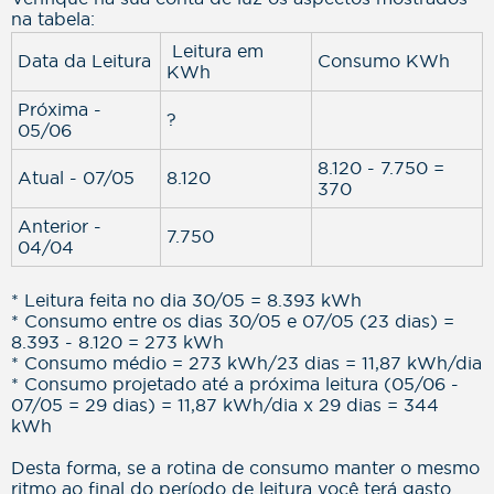
na tabela:
Leitura em
Data da Leitura
Consumo KWh
KWh
Próxima -
?
05/06
8.120 - 7.750 =
Atual - 07/05
8.120
370
Anterior -
7.750
04/04
* Leitura feita no dia 30/05 = 8.393 kWh
* Consumo entre os dias 30/05 e 07/05 (23 dias) =
8.393 - 8.120 = 273 kWh
* Consumo médio = 273 kWh/23 dias = 11,87 kWh/dia
* Consumo projetado até a próxima leitura (05/06 -
07/05 = 29 dias) = 11,87 kWh/dia x 29 dias = 344
kWh
Desta forma, se a rotina de consumo manter o mesmo
ritmo ao final do período de leitura você terá gasto